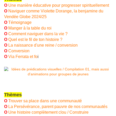
O
Une manière éducative pour progresser spirituellement
O
Naviguer comme Violette Dorange, la benjamine du
Vendée Globe 2024/25
O
Témoignage
O
Manger à la table du roi
O
Comment naviguer dans la vie ?
O
Quel est le fil de ton histoire ?
O
La naissance d'une reine / conversion
O
Conversion
O
Via Ferrata et fo
i
Thèmes
O
T
rouver sa place dans une communauté
O
La Persévérance, parent pauvre de nos communautés
O
Une histoire complètement clou / Construire