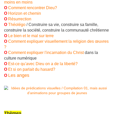
moins en moins
O
Comment rencontrer Dieu?
O
Horizon et chemin
O
Résurrection
O
Théolégo
/ Construire sa vie, construire sa famille,
construire la société, construire la communauté chrétienne
O
Le bien et le mal sur terre
O
Comment expliquer visuellement la religion des œuvres
?
O
Comment expliquer l'incarnation du Christ
dans la
culture numérique
O
Est-ce qu'avec Dieu on a de la liberté?
O
Et si on parlait du hasard?
Les anges
O
Thèmes