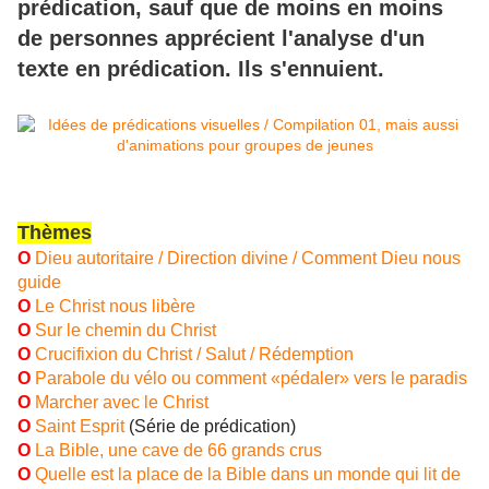
prédication, sauf que de moins en moins
de personnes apprécient l'analyse d'un
texte en prédication. Ils s'ennuient.
Thèmes
O
Dieu autoritaire / Direction divine / Comment Dieu nous
guide
O
Le Christ nous libère
O
Sur le chemin du Christ
O
Crucifixion du Christ / Salut / Rédemption
O
Parabole du vélo ou comment «pédaler» vers le paradis
O
Marcher avec le Christ
O
Saint Esprit 
(Série de prédication)
O
La Bible, une cave de 66 grands crus
O
Q
uelle est la place de la Bible dans un monde qui lit de