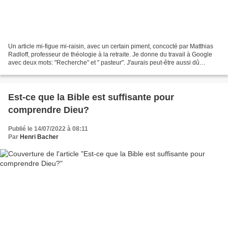
Un article mi-figue mi-raisin, avec un certain piment, concocté par Matthias
Radloff, professeur de théologie à la retraite. Je donne du travail à Google
avec deux mots: "Recherche" et " pasteur". J'aurais peut-être aussi dû
chercher "pasteur(e)" Et je...
Est-ce que la Bible est suffisante pour
comprendre Dieu?
Publié le 14/07/2022 à 08:11
Par
Henri Bacher