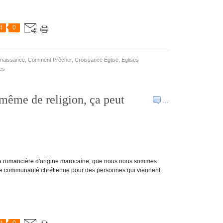
t
0
naissance
,
Comment Prêcher
,
Croissance Église
,
Eglises
es
 même de religion, ça peut
…
, la romancière d'origine marocaine, que nous nous sommes
 une communauté chrétienne pour des personnes qui viennent
t
0