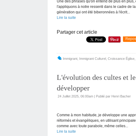
Une des phrases qu'on entend de plus en plus, c'
l'appliquons à notre ressenti dans le cadre de 
génération qui ont été biberonnées à l'écrit...
Lire la suite
Partager cet article
Repos
Immigrant
,
Immigrant Culturel
,
Croissance Église
L'évolution des cultes et l
développer
24 Juillet 2025, 06:00am
|
Publié par Henri Bacher
Comme à mon habitude, je développe une approc
réformés et évangéliques, en utilisant principale
comme avec toute parabole, même celles...
Lire la suite