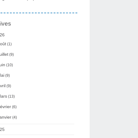
ives
26
oût
(1)
uillet
(9)
uin
(10)
ai
(9)
vril
(9)
ars
(13)
évrier
(6)
anvier
(4)
25