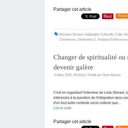
Partager cet article
Repos
Réseaux Sociaux
,
Adaptation Culturelle
,
Culte
,
Re
Chrétiennes
,
Génération Z
,
Pratique Et Ressourc
Changer de spiritualité ou
devenir galère
6 Mars 2025, 08:00am
|
Publié par Henri Bacher
C'est en regardant l'interview de Leila Slimani
intéressés à la question de l'intégration dans
d'un tout autre contexte socio-culturel que...
Lire la suite
Partager cet article
Repos