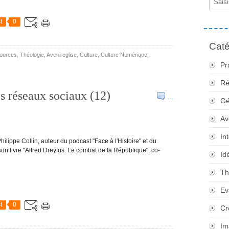
t
0
Caté
sources
,
Théologie
,
Avenireglise
,
Culture
,
Culture Numérique
,
Pr
Ré
es réseaux sociaux (12)
…
Gé
Av
In
hilippe Collin, auteur du podcast "Face à l'Histoire" et du
on livre "Alfred Dreyfus. Le combat de la République", co-
Id
Th
Ev
t
0
Cr
Im