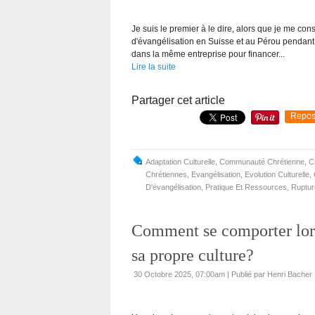
Je suis le premier à le dire, alors que je me c
d'évangélisation en Suisse et au Pérou pendant 
dans la même entreprise pour financer...
Lire la suite
Partager cet article
Repos
Adaptation Culturelle
,
Communauté Chrétienne
,
C
Chrétiennes
,
Evangélisation
,
Evolution Culturelle
,
D'évangélisation
,
Pratique Et Ressources
,
Rupture
Comment se comporter lor
sa propre culture?
30 Octobre 2025, 07:00am
|
Publié par Henri Bacher