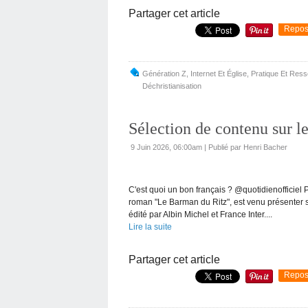
Partager cet article
Repos
Génération Z
,
Internet Et Église
,
Pratique Et Res
Déchristianisation
Sélection de contenu sur l
9 Juin 2026, 06:00am
|
Publié par Henri Bacher
C'est quoi un bon français ? @quotidienofficiel P
roman "Le Barman du Ritz", est venu présenter s
édité par Albin Michel et France Inter....
Lire la suite
Partager cet article
Repos