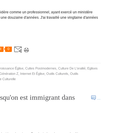
onsidère comme un professionnel, ayant exercé un ministère
une douzaine d'années. J'ai travaillé une vingtaine d'années
t
0
roissance Église
,
Cultes Postmodernes
,
Culture De L'oralité
,
Eglises
Génération Z
,
Internet Et Église
,
Outils Culturels
,
Outils
 Culturelle
squ'on est immigrant dans
…