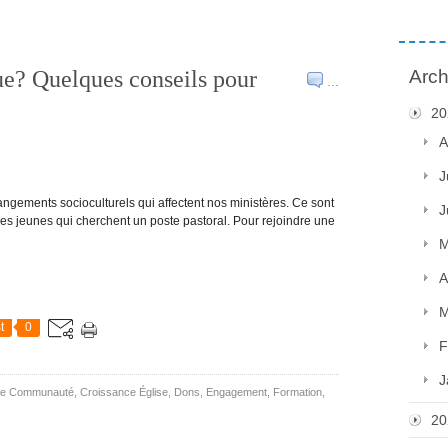
e? Quelques conseils pour
Arch
…
20
A
J
ngements socioculturels qui affectent nos ministères. Ce sont
J
des jeunes qui cherchent un poste pastoral. Pour rejoindre une
M
A
M
t
0
F
J
De Communauté
,
Croissance Église
,
Dons
,
Engagement
,
Formation
,
20