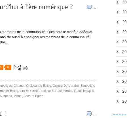
20
d'hui à l'ère numérique ?
…
20
20
20
 les membres de la communauté. Quel sera le modèle adéquat
l consiste aussi à enseigner les membres de la communauté.
20
ue...
20
20
t
0
20
20
ucatives
,
Chatgpt
,
Croissance Église
,
Culture De L'oralité
,
Education
,
ernet Et Église
,
Lire Et Écrire
,
Pratique Et Ressources
,
Quels Impacts
20
Supports
,
Visuel
,
Ados Et Église
20
r !
…