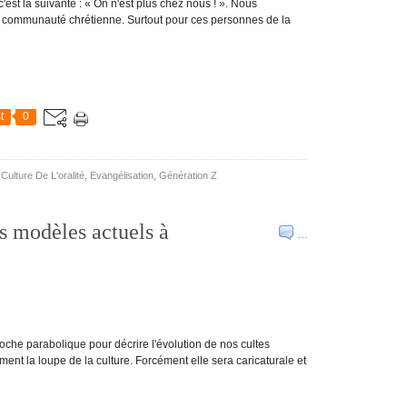
est la suivante : « On n'est plus chez nous ! ». Nous
la communauté chrétienne. Surtout pour ces personnes de la
t
0
,
Culture De L'oralité
,
Evangélisation
,
Génération Z
es modèles actuels à
…
he parabolique pour décrire l'évolution de nos cultes
ment la loupe de la culture. Forcément elle sera caricaturale et