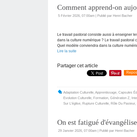
Comment apprend-on aujour
5 Février 2026, 07:00am
|
Publié par Henri Bacher
Le travail pastoral consiste aussi à enseigner
dans la culture numérique ? Le travail pastora
Quel modèle conviendra dans la culture numériq
Lire la suite
Partager cet article
Repos
Adaptation Culturelle
,
Apprentissage
,
Capsules Éd
Evolution Culturelle
,
Formation
,
Génération Z
,
Int
Sur L'église
,
Rupture Culturelle
,
Rôle Du Pasteur
,
On est fatigué d'évangélise
29 Janvier 2026, 07:00am
|
Publié par Henri Bacher