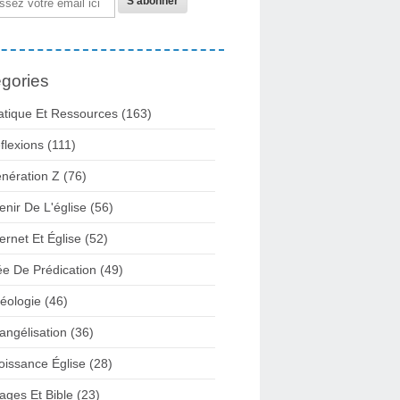
gories
atique Et Ressources
(163)
flexions
(111)
nération Z
(76)
enir De L'église
(56)
ternet Et Église
(52)
ée De Prédication
(49)
éologie
(46)
angélisation
(36)
oissance Église
(28)
ages Et Bible
(23)