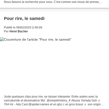
Nous faisons la recherche pour vous. C'est comme une revue de presse,
mais qui se concentre sur les réseaux...
Pour rire, le samedi
Publié le 08/02/2025 à 08:00
Par
Henri Bacher
Juste quelques clips pour rire, se laisser interpeler. Entre autres avec la
caricaturiste et dessinatrice Ma'. @simplehistory_fr Abuna Yemata Guh ♬
764 Hz - Ady Cast @spider.names et un gbz c un gros bzeur ♬ son original -
spider-names