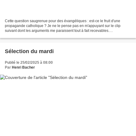
Cette question saugrenue pour des évangéliques : est-ce le fruit d'une
propagande catholique ? Je ne le pense pas en m'appuyant sur le clip
suivant dont les arguments me paraissent tout à fait recevables.
@transmission_entretiens “On invente ce truc absolument...
Sélection du mardi
Publié le 25/02/2025 à 08:00
Par
Henri Bacher