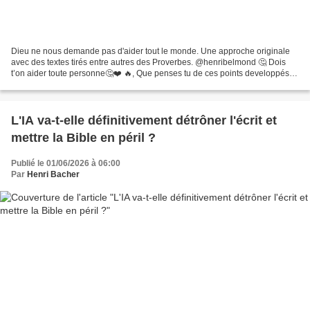
Dieu ne nous demande pas d'aider tout le monde. Une approche originale
avec des textes tirés entre autres des Proverbes. @henribelmond 🤔 Dois
t’on aider toute personne🤔❤️ 🔥, Que penses tu de ces points developpés
dans cette videos🤔 Ton Avis en commentaire...
L'IA va-t-elle définitivement détrôner l'écrit et
mettre la Bible en péril ?
Publié le 01/06/2026 à 06:00
Par
Henri Bacher