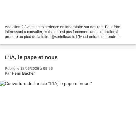
Addiction ? Avec une expérience en laboratoire sur des rats. Peut-être
intéressant à consulter, mais ce n'est pas forcément une explication à
prendre au pied de la lettre. @sprintlead.io L’IA est entrain de rendre
l’humanité debile ?! #ia #claude #histoire...
L'IA, le pape et nous
Publié le 12/06/2026 à 09:56
Par
Henri Bacher