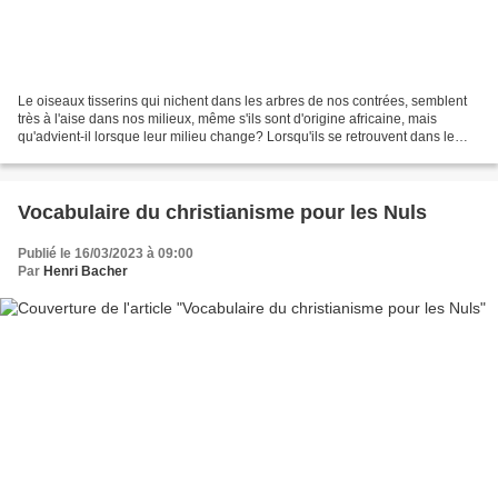
Le oiseaux tisserins qui nichent dans les arbres de nos contrées, semblent
très à l'aise dans nos milieux, même s'ils sont d'origine africaine, mais
qu'advient-il lorsque leur milieu change? Lorsqu'ils se retrouvent dans le
désert du Kalahari où il n'y...
Vocabulaire du christianisme pour les Nuls
Publié le 16/03/2023 à 09:00
Par
Henri Bacher