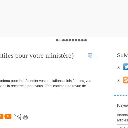
tiles pour votre ministère)
Suiv
…
tenu pour implémenter vos prestations ministérielles, vos
aisons la recherche pour vous. C'est comme une revue de
News
Abonne
t
0
article
Email