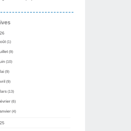
ives
26
oût
(1)
uillet
(9)
uin
(10)
ai
(9)
vril
(9)
ars
(13)
évrier
(6)
anvier
(4)
25