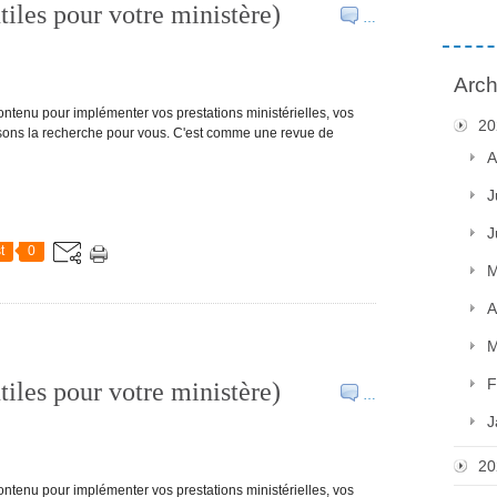
tiles pour votre ministère)
…
Arch
tenu pour implémenter vos prestations ministérielles, vos
20
aisons la recherche pour vous. C'est comme une revue de
A
J
J
t
0
M
A
M
F
tiles pour votre ministère)
…
J
20
tenu pour implémenter vos prestations ministérielles, vos