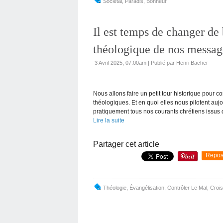
Sociétal
,
Paradis
,
Bonheur
Il est temps de changer de
théologique de nos messag
3 Avril 2025, 07:00am
|
Publié par Henri Bacher
Nous allons faire un petit tour historique pour
théologiques. Et en quoi elles nous pilotent aujour
pratiquement tous nos courants chrétiens issus d
Lire la suite
Partager cet article
Repos
Théologie
,
Évangélisation
,
Contrôler Le Mal
,
Crois