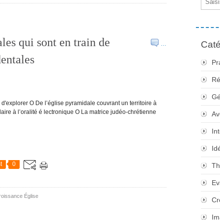
es qui sont en train de
Caté
…
dentales
Pr
Ré
Gé
'explorer O De l’église pyramidale couvrant un territoire à
aire à l’oralité é lectronique O La matrice judéo-chrétienne
Av
In
Id
t
0
Th
Ev
roissance Église
Cr
Im