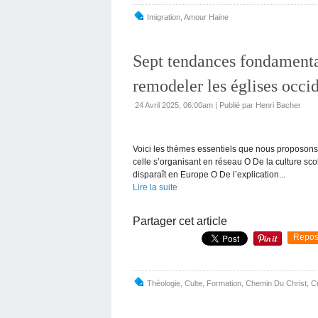
Imigration
,
Amour Haine
Sept tendances fondamental
remodeler les églises occi
24 Avril 2025, 06:00am
|
Publié par Henri Bacher
Voici les thèmes essentiels que nous proposons d
celle s’organisant en réseau O De la culture scol
disparaît en Europe O De l’explication...
Lire la suite
Partager cet article
Repos
Théologie
,
Culte
,
Formation
,
Chemin Du Christ
,
C