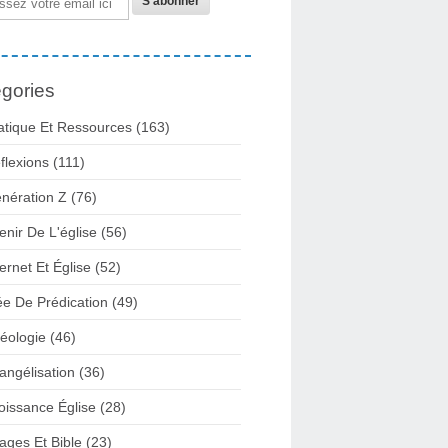
gories
atique Et Ressources
(163)
flexions
(111)
nération Z
(76)
enir De L'église
(56)
ternet Et Église
(52)
ée De Prédication
(49)
éologie
(46)
angélisation
(36)
oissance Église
(28)
ages Et Bible
(23)