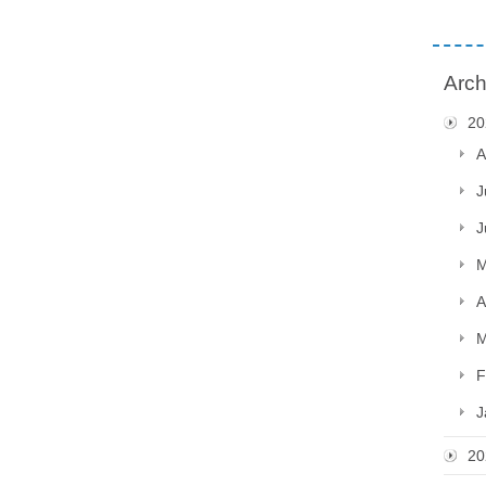
Arch
20
A
J
J
M
A
M
F
J
20