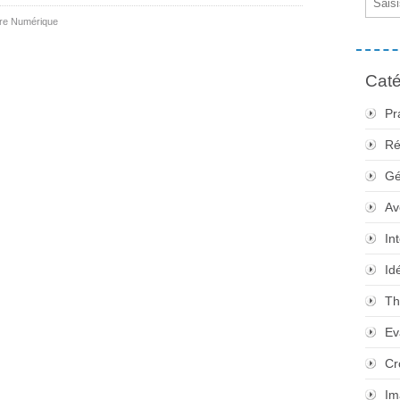
ure Numérique
Caté
Pr
Ré
Gé
Av
In
Id
Th
Ev
Cr
Im