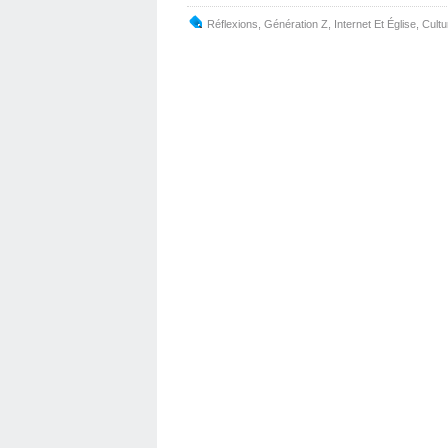
Réflexions
,
Génération Z
,
Internet Et Église
,
Cult