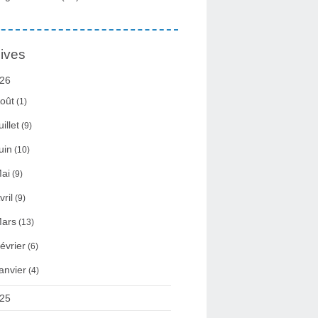
ives
26
oût
(1)
uillet
(9)
uin
(10)
ai
(9)
vril
(9)
ars
(13)
évrier
(6)
anvier
(4)
25