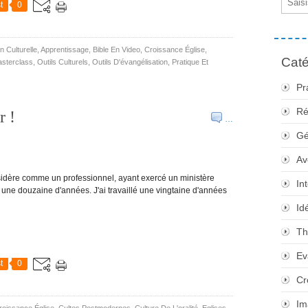
t
0
n Culturelle
,
Apprentissage
,
Bible En Video
,
Croissance Église
,
Caté
sterclass
,
Outils Culturels
,
Outils D'évangélisation
,
Pratique Et
Pr
Ré
r !
…
Gé
Av
onsidère comme un professionnel, ayant exercé un ministère
In
une douzaine d'années. J'ai travaillé une vingtaine d'années
Id
Th
Ev
t
0
Cr
Im
roissance Église
,
Cultes Postmodernes
,
Culture De L'oralité
,
Eglises