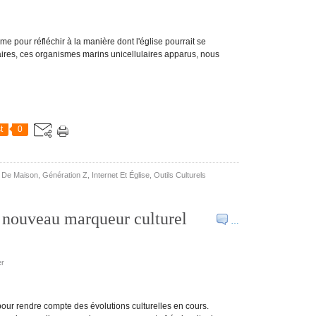
 pour réfléchir à la manière dont l'église pourrait se
ires, ces organismes marins unicellulaires apparus, nous
t
0
 De Maison
,
Génération Z
,
Internet Et Église
,
Outils Culturels
 nouveau marqueur culturel
…
er
our rendre compte des évolutions culturelles en cours.