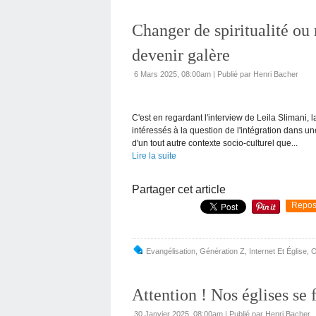
Changer de spiritualité ou
devenir galère
6 Mars 2025, 08:00am
|
Publié par Henri Bacher
C'est en regardant l'interview de Leila Slimani
intéressés à la question de l'intégration dans
d'un tout autre contexte socio-culturel que...
Lire la suite
Partager cet article
Repos
Evangélisation
,
Génération Z
,
Internet Et Église
,
O
Attention ! Nos églises se f
30 Janvier 2025, 08:00am
|
Publié par Henri Bacher