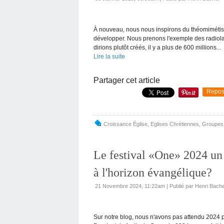
À nouveau, nous nous inspirons du théomimétisme
développer. Nous prenons l'exemple des radiola
dirions plutôt créés, il y a plus de 600 millions...
Lire la suite
Partager cet article
Repos
Croissance Église
,
Eglises Chrétiennes
,
Groupes
Le festival «One» 2024 un
à l'horizon évangélique?
21 Novembre 2024, 11:22am
|
Publié par Henri Bach
Sur notre blog, nous n'avons pas attendu 2024 p