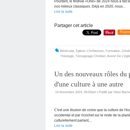
Pourtant, le festival «One» de 2024 nous a fait 
nos milieux classiques. Déjà en 2020, nous...
Lire la suite
Partager cet article
Repos
Bénévolat
,
Eglises Chrétiennes
,
Formation
,
Génér
Théologie
,
Témoignage Chrétien
,
Avenir De L'égli
Un des nouveaux rôles du p
d'une culture à une autre
14 Novembre 2024, 08:00am
|
Publié par Henri Bach
C'est une illusion de croire que la culture de l'
occidental et par ricochet sur le reste de la planè
culturellement parlant,...
Lire la suite