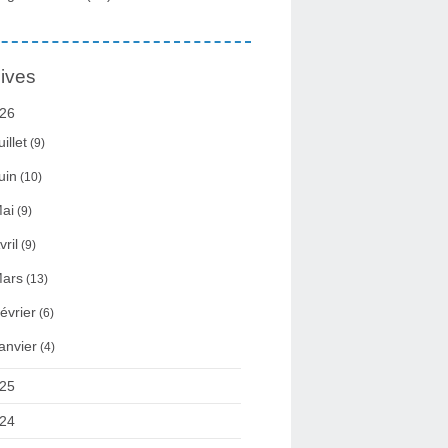
ives
26
uillet
(9)
uin
(10)
ai
(9)
vril
(9)
ars
(13)
évrier
(6)
anvier
(4)
25
24