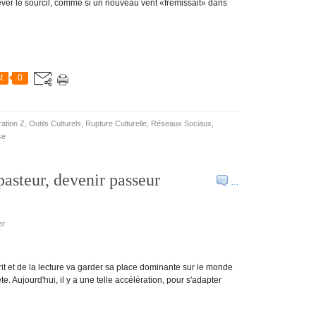
lever le sourcil, comme si un nouveau vent «frémissait» dans
t
0
ation Z
,
Outils Culturels
,
Rupture Culturelle
,
Réseaux Sociaux
,
se
asteur, devenir passeur
…
er
écrit et de la lecture va garder sa place dominante sur le monde
te. Aujourd'hui, il y a une telle accélération, pour s'adapter