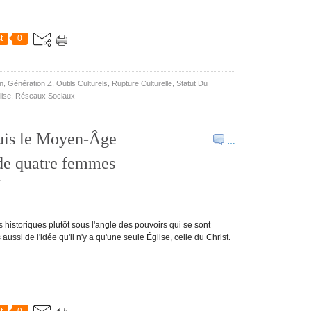
t
0
n
,
Génération Z
,
Outils Culturels
,
Rupture Culturelle
,
Statut Du
lise
,
Réseaux Sociaux
puis le Moyen-Âge
…
 de quatre femmes
r
historiques plutôt sous l'angle des pouvoirs qui se sont
ussi de l'idée qu'il n'y a qu'une seule Église, celle du Christ.
t
0