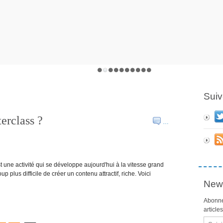
Suiv
rclass ?
…
 une activité qui se développe aujourd'hui à la vitesse grand
p plus difficile de créer un contenu attractif, riche. Voici
News
Abonne
article
Email