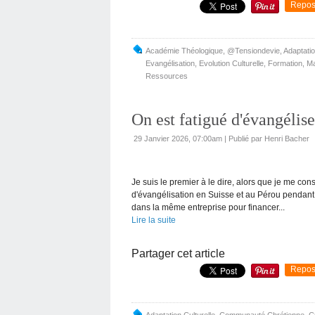
Repos
Académie Théologique
,
@tensiondevie
,
Adaptatio
Evangélisation
,
Evolution Culturelle
,
Formation
,
Ma
Ressources
On est fatigué d'évangélise
29 Janvier 2026, 07:00am
|
Publié par Henri Bacher
Je suis le premier à le dire, alors que je me c
d'évangélisation en Suisse et au Pérou pendant 
dans la même entreprise pour financer...
Lire la suite
Partager cet article
Repos
Adaptation Culturelle
,
Communauté Chrétienne
,
C