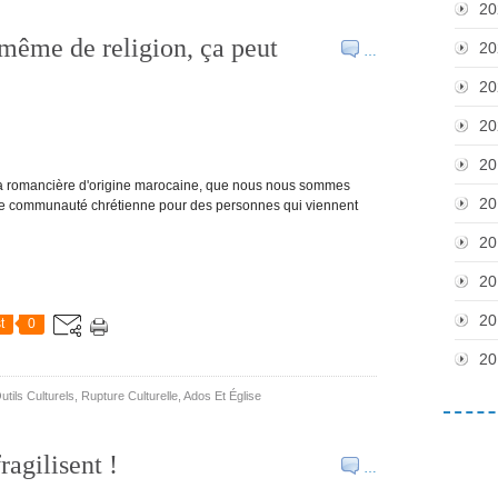
20
 même de religion, ça peut
20
…
20
20
20
, la romancière d'origine marocaine, que nous nous sommes
20
 une communauté chrétienne pour des personnes qui viennent
20
20
20
t
0
20
utils Culturels
,
Rupture Culturelle
,
Ados Et Église
ragilisent !
…