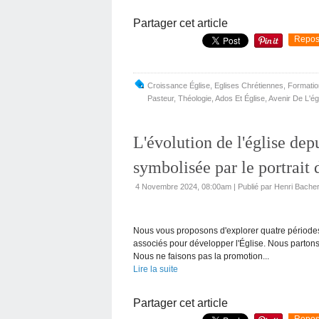
Partager cet article
Repos
Croissance Église
,
Eglises Chrétiennes
,
Formatio
Pasteur
,
Théologie
,
Ados Et Église
,
Avenir De L'ég
L'évolution de l'église de
symbolisée par le portrait
4 Novembre 2024, 08:00am
|
Publié par Henri Bache
Nous vous proposons d'explorer quatre périodes 
associés pour développer l'Église. Nous partons a
Nous ne faisons pas la promotion...
Lire la suite
Partager cet article
Repos