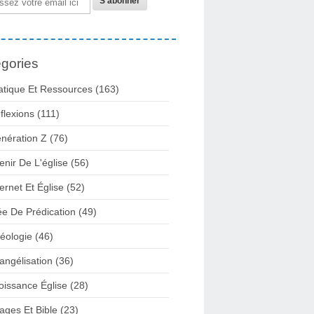
gories
atique Et Ressources
(163)
flexions
(111)
nération Z
(76)
enir De L'église
(56)
ternet Et Église
(52)
ée De Prédication
(49)
éologie
(46)
angélisation
(36)
oissance Église
(28)
ages Et Bible
(23)