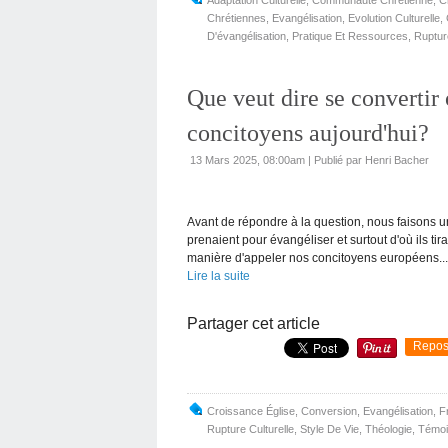
Chrétiennes
,
Evangélisation
,
Evolution Culturelle
,
D'évangélisation
,
Pratique Et Ressources
,
Rupture
Que veut dire se convertir 
concitoyens aujourd'hui?
13 Mars 2025, 08:00am
|
Publié par Henri Bacher
Avant de répondre à la question, nous faisons un
prenaient pour évangéliser et surtout d'où ils t
manière d'appeler nos concitoyens européens...
Lire la suite
Partager cet article
Repos
Croissance Église
,
Conversion
,
Evangélisation
,
F
Rupture Culturelle
,
Style De Vie
,
Théologie
,
Témoi