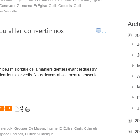
Génération Z
,
Internet Et Église
,
Outils Culturels
,
Outils
 Culturelle
Arch
ou aller convertir nos
…
20
J
J
M
 peu l'historique de la manière dont les évangéliques s'y
iraient leurs convertis. Nous devons absolument repenser la
A
M
F
J
t
0
20
raterpoly
,
Groupes De Maison
,
Internet Et Église
,
Outils Culturels
,
20
gnage Chrétien
,
Culture Numérique