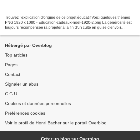
Trouvez l'explication d'origine de ce projet éducatif Voici quelques thèmes
PNG 1920 x 1080 - Education-cadeaux-noël-1920-2.png La générosité est
toujours récompensée (à projeter à la fin d'un culte en guise d'envoi)
https://www.ohmymag.com/news/insolite/voici-la-preuve-que-la-generosite-
est-toujours-recompensee-une-video-touchante_art81828.html PNG...
Hébergé par Overblog
Top articles
Pages
Contact
Signaler un abus
C.G.U.
Cookies et données personnelles
Préférences cookies
Voir le profil de Henri Bacher sur le portail Overblog
Créer un blog sur Overblog