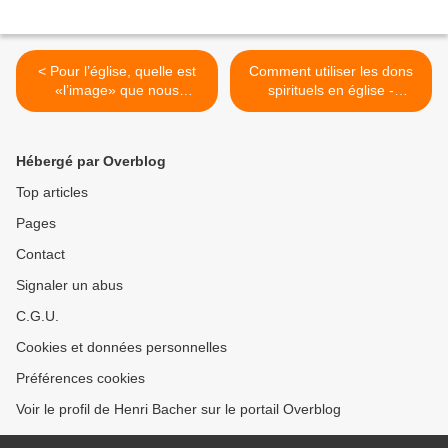
< Pour l’église, quelle est
Comment utiliser les dons
«l’image» que nous
spirituels en église -
renvoyons au public
Conseils - >
occidental?
Hébergé par Overblog
Top articles
Pages
Contact
Signaler un abus
C.G.U.
Cookies et données personnelles
Préférences cookies
Voir le profil de Henri Bacher sur le portail Overblog