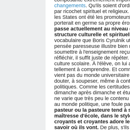
changements
. Qu'ils soient d'or
par ricochet spirituel et religie
les States ont été les promoteurs
porterait en germe sa propre éro
passe actuellement au niveau g
structure culturelle et spiritue
vocabulaire que Boris Cyrulnik uti
pensée paresseuse illustre bien 
soumettre à l'enseignement reçu,
réfléchir, il suffit juste de répéte
culture scolaire. À l'élève, on lu
tellement à comprendre. Et com
vient pas du monde universitaire 
douter, à soupeser, même à cont
politiques. Comme les certitudes
dimanche après dimanche et étud
ne varie que très peu le contenu
au monde politique, une foule pa
pasteur ou la pasteure tend à
maîtresse d'école, dans le style
croyants et croyantes adore le
savoir où ils vont.
De plus, s'il