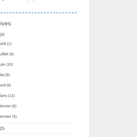
ives
26
oût
(1)
uillet
(9)
uin
(10)
ai
(9)
vril
(9)
ars
(13)
évrier
(6)
anvier
(4)
25