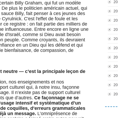
20
certain Billy Graham, qui fut un modèle
. De plus le politicien américain actuel, qui
20
sauce Billy, fait penser à ces jeunes des
Cyrulnick. C'est l'effet de foule et les
20
ce registre : on fait partie des milliers de
une influenceuse. Entre encore en ligne une
20
e d'Israël, comme si Dieu avait besoin
20
n peuple. Comme croyants, ils devraient
onfiance en un Dieu qui les défend et qui
20
de bienfaisance, de compassion, de
20
20
 neutre — c’est la principale leçon de
20
ion, nos enseignements et nos
20
ort culturel qui, à notre insu, façonne
ge. Il n’existe pas de support culturel
20
ents que d’autres.
Ce façonnage ne se
l’usage intensif et systématique d’un
 de coquilles, d’erreurs grammaticales
éjà un message.
L’omniprésence de