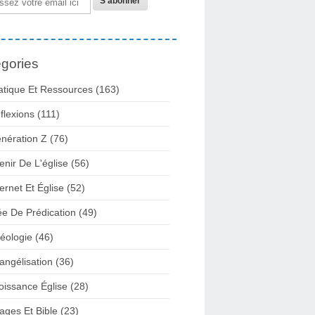
gories
atique Et Ressources
(163)
flexions
(111)
nération Z
(76)
enir De L'église
(56)
ternet Et Église
(52)
ée De Prédication
(49)
éologie
(46)
angélisation
(36)
oissance Église
(28)
ages Et Bible
(23)