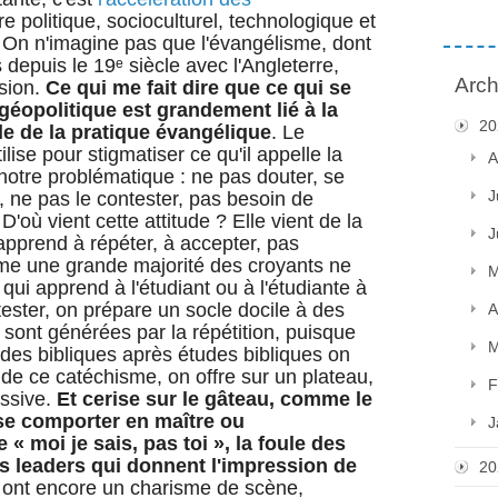
dre politique, socioculturel, technologique et
ux. On n'imagine pas que l'évangélisme, dont
 depuis le 19ᵉ siècle avec l'Angleterre,
Arch
sion.
Ce qui me fait dire que ce qui se
éopolitique est grandement lié à la
20
lle de la pratique évangélique
. Le
lise pour stigmatiser ce qu'il appelle la
A
notre problématique : ne pas douter, se
J
 ne pas le contester, pas besoin de
r. D'où vient cette attitude ? Elle vient de la
J
i apprend à répéter, à accepter, pas
me une grande majorité des croyants ne
M
qui apprend à l'étudiant ou à l'étudiante à
ester, on prépare un socle docile à des
A
 sont générées par la répétition, puisque
M
es bibliques après études bibliques on
 de ce catéchisme, on offre sur un plateau,
F
ssive.
Et cerise sur le gâteau, comme le
 se comporter en maître ou
J
 « moi je sais, pas toi », la foule des
s leaders qui donnent l'impression de
20
s ont encore un charisme de scène,