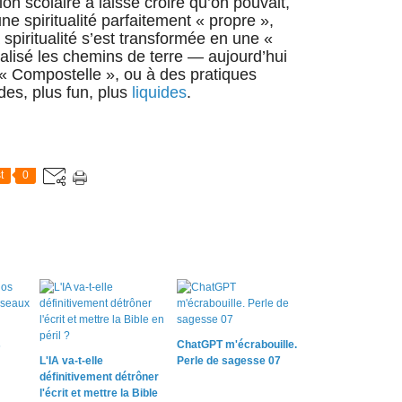
tution scolaire a laissé croire qu’on pouvait,
e spiritualité parfaitement « propre »,
iritualité s’est transformée en une «
alisé les chemins de terre — aujourd’hui
s « Compostelle », ou à des pratiques
uides, plus fun, plus
liquides
.
t
0
s
ChatGPT m'écrabouille.
L'IA va-t-elle
Perle de sagesse 07
définitivement détrôner
l'écrit et mettre la Bible