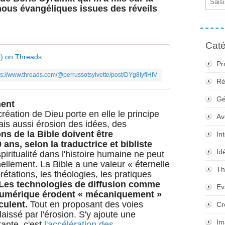
nous évangéliques issues des réveils
Caté
e) on Threads
Pr
ps://www.threads.com/@perrussotsylvette/post/DYg8IyfiHfV
Ré
Gé
ent
création de Dieu porte en elle le principe
Av
ais aussi érosion des idées, des
ns de la Bible doivent être
In
 ans, selon la traductrice et bibliste
Id
ritualité dans l'histoire humaine ne peut
ellement. La Bible a une valeur « éternelle
Th
prétations, les théologies, les pratiques
Les technologies de diffusion comme
Ev
 numérique érodent « mécaniquement »
iculent.
Tout en proposant des voies
Cr
laissé par l'érosion. S'y ajoute une
Im
ante, c'est
l'accélération des