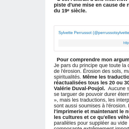
piste d'une mise en cause de 
du 19ᵉ siècle.
Sylvette Perrussot (@perrussotsylvett
htt
Pour comprendre mon argum
Je pars du principe que toute la 
de l'érosion. Érosion des sols, m
spiritualités.
Même les traductio
réactualisées tous les 20 ou 30
Valérie Duval-Poujol.
Aucune spi
se targuer de pouvoir durer étern
», mais les traductions, les inter
sont aussi soumises à l'érosion.
l'imprimerie et maintenant le
les cultures et ce qu'elles véh
parallèles pour suppléer au vide 
composante extrêmement import