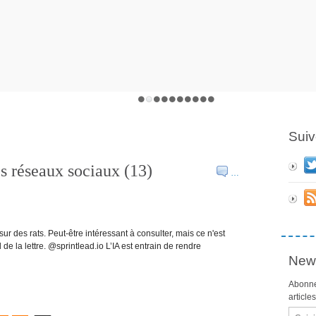
Suiv
es réseaux sociaux (13)
…
r des rats. Peut-être intéressant à consulter, mais ce n'est
e la lettre. @sprintlead.io L’IA est entrain de rendre
News
Abonne
article
Email