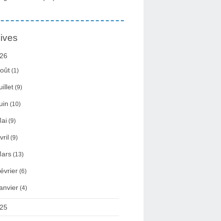
ives
26
oût
(1)
uillet
(9)
uin
(10)
ai
(9)
vril
(9)
ars
(13)
évrier
(6)
anvier
(4)
25