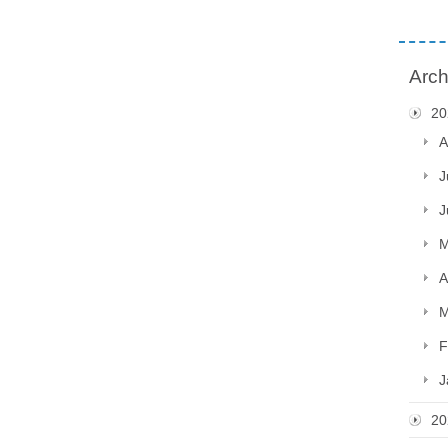
Arch
20
A
J
J
M
A
M
F
J
20