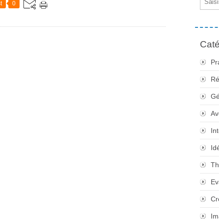
t
0
Caté
Pr
Ré
Gé
Av
In
Id
Th
Ev
Cr
Im