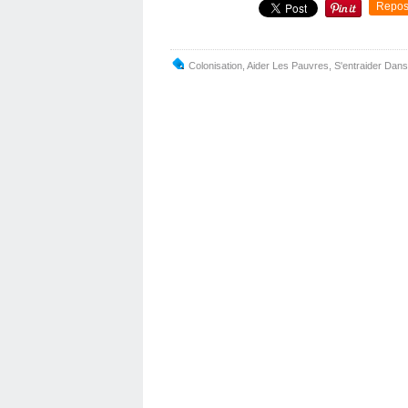
Repos
Colonisation
,
Aider Les Pauvres
,
S'entraider Da