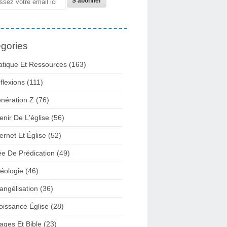
gories
atique Et Ressources
(163)
flexions
(111)
nération Z
(76)
enir De L'église
(56)
ternet Et Église
(52)
ée De Prédication
(49)
éologie
(46)
angélisation
(36)
oissance Église
(28)
ages Et Bible
(23)