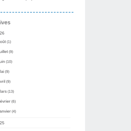
ives
26
oût
(1)
uillet
(9)
uin
(10)
ai
(9)
vril
(9)
ars
(13)
évrier
(6)
anvier
(4)
25