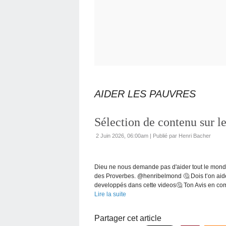
AIDER LES PAUVRES
Sélection de contenu sur l
2 Juin 2026, 06:00am
|
Publié par Henri Bacher
Dieu ne nous demande pas d'aider tout le monde
des Proverbes. @henribelmond 🤔 Dois t’on aide
developpés dans cette videos🤔 Ton Avis en com
Lire la suite
Partager cet article