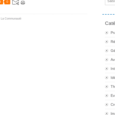
t
0
ns La Communauté
Caté
Pr
Ré
Gé
Av
In
Id
Th
Ev
Cr
Im