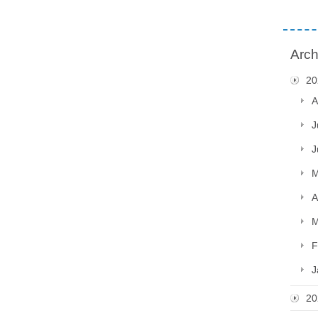
Arch
20
A
J
J
M
A
M
F
J
20