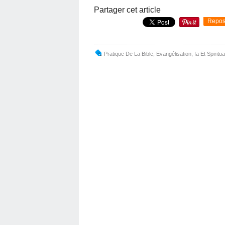
Partager cet article
Repos
Pratique De La Bible
,
Evangélisation
,
Ia Et Spiritua