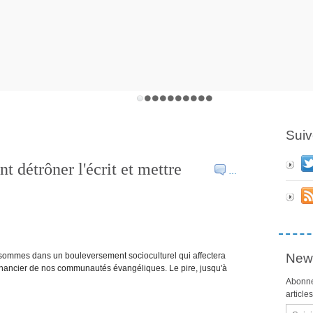
Suiv
t détrôner l'écrit et mettre
…
 sommes dans un bouleversement socioculturel qui affectera
News
 financier de nos communautés évangéliques. Le pire, jusqu'à
Abonne
article
Email