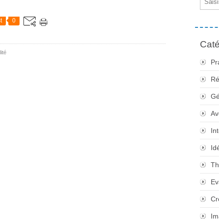
t
0
Caté
lité
Pr
Ré
Gé
Av
In
Id
Th
Ev
Cr
Im