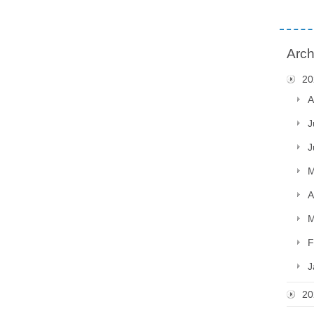
Arch
20
A
J
J
M
A
M
F
J
20