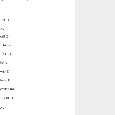
ives
26
oût
(1)
uillet
(9)
uin
(10)
ai
(9)
vril
(9)
ars
(13)
évrier
(6)
anvier
(4)
25