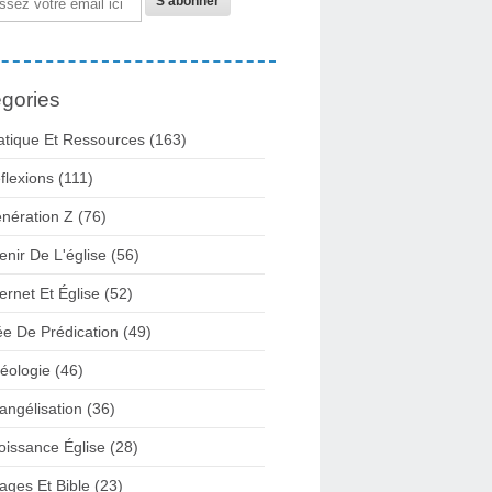
gories
atique Et Ressources
(163)
flexions
(111)
nération Z
(76)
enir De L'église
(56)
ternet Et Église
(52)
ée De Prédication
(49)
éologie
(46)
angélisation
(36)
oissance Église
(28)
ages Et Bible
(23)