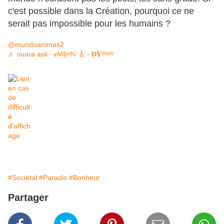
c'est possible dans la Création, pourquoi ce ne
serait pas impossible pour les humains ?
@mundoanimas2
♬ suara asli - 𝒆Μ𝕓ᵘℕ 🎸 - 𝐃𝐘ᵐᵘᶻⁱᶜ
#Sociétal
#Paradis
#Bonheur
Partager