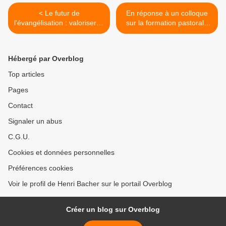
< Le futur de
En réponse à un colloque
l'évangélisation : valoriser le
sur la formation pastorale
festin éternel
tenue le 12 mars 2024 à
Lyon >
Hébergé par Overblog
Top articles
Pages
Contact
Signaler un abus
C.G.U.
Cookies et données personnelles
Préférences cookies
Voir le profil de Henri Bacher sur le portail Overblog
Créer un blog sur Overblog