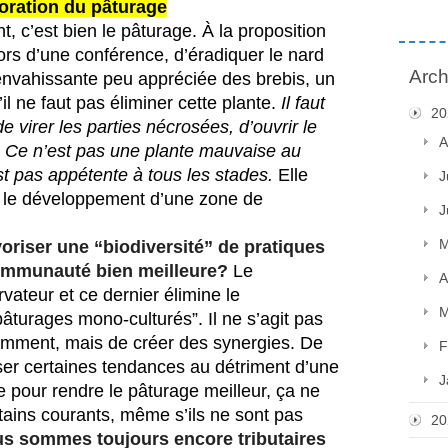
ioration du pâturage
, c’est bien le pâturage. À la proposition 
d’un collègue berger, rencontré lors d’une conférence, d’éradiquer le nard 
Arch
envahissante peu appréciée des brebis, un 
il ne faut pas éliminer cette plante. 
Il faut 
20
 virer les parties nécrosées, d’ouvrir le 
A
e. Ce n’est pas une plante mauvaise au 
est pas appétente à tous les stades. 
Elle 
J
et le développement d’une zone de 
J
M
riser une “biodiversité” de pratiques
communauté bien meilleure?
Le 
A
ateur et ce dernier élimine le 
M
pâturages mono-culturés”. Il ne s’agit pas 
omment, mais de créer des synergies. De 
F
er certaines tendances au détriment d’une 
J
e pour rendre le pâturage meilleur, ça ne 
se fait pas par élimination de certains courants, même s’ils ne sont pas 
20
s sommes toujours encore tributaires