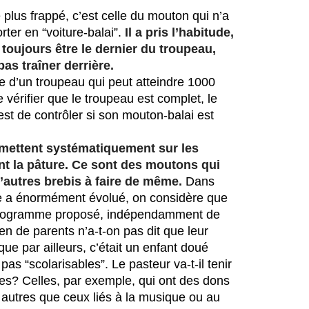
 plus frappé, c’est celle du mouton qui n’a 
er en “voiture-balai”. 
Il a pris l’habitude,
 toujours être le dernier du troupeau,
as traîner derrière.
ête d’un troupeau qui peut atteindre 1000 
vérifier que le troupeau est complet, le 
’est de contrôler si son mouton-balai est 
e mettent systématiquement sur les
nt la pâture. Ce sont des moutons qui
d’autres brebis à faire de même.
 Dans 
le a énormément évolué, on considère que 
 programme proposé, indépendamment de 
en de parents n’a-t-on pas dit que leur 
que par ailleurs, c’était un enfant doué 
s “scolarisables”. Le pasteur va-t-il tenir 
s? Celles, par exemple, qui ont des dons 
s autres que ceux liés à la musique ou au 