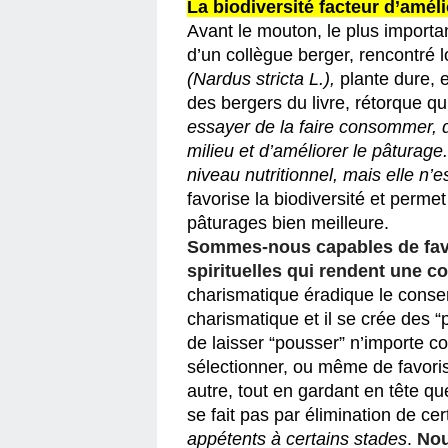
La biodiversité facteur d’amél
Avant le mouton, le plus important
(Nardus stricta L.),
 plante dure, 
des bergers du livre, rétorque qu’
essayer de la faire consommer, de
milieu et d’améliorer le pâturag
niveau nutritionnel, mais elle n’
favorise la biodiversité et perm
pâturages bien meilleure.
Sommes-nous capables de favo
spirituelles qui rendent une 
charismatique éradique le conserv
charismatique et il se crée des “
de laisser “pousser” n’importe c
sélectionner, ou même de favoris
autre, tout en gardant en tête qu
appétents à certains stades
. 
Nou