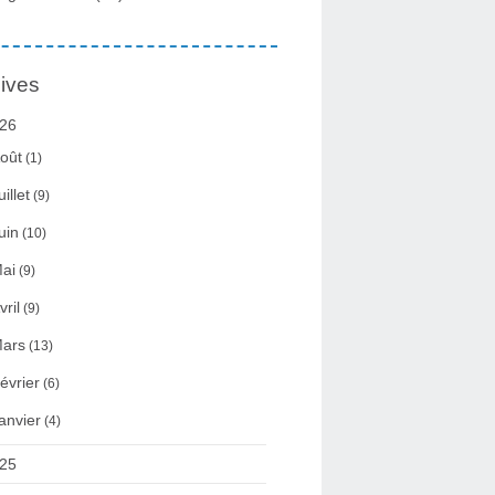
ives
26
oût
(1)
uillet
(9)
uin
(10)
ai
(9)
vril
(9)
ars
(13)
évrier
(6)
anvier
(4)
25