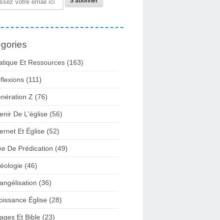
gories
atique Et Ressources
(163)
flexions
(111)
nération Z
(76)
enir De L'église
(56)
ternet Et Église
(52)
ée De Prédication
(49)
éologie
(46)
angélisation
(36)
oissance Église
(28)
ages Et Bible
(23)