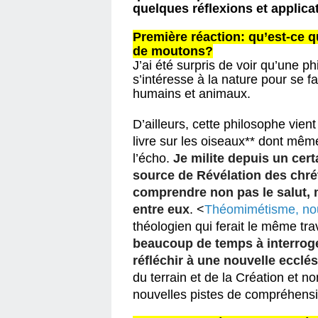
quelques réflexions et applica
Première réaction: qu’est-ce qu
de moutons?
J’ai été surpris de voir qu’une ph
s’intéresse à la nature pour se fa
humains et animaux. 
D’ailleurs, cette philosophe vient
livre sur les oiseaux** dont mêm
l’écho. 
Je milite depuis un cert
source de Révélation des chrét
comprendre non pas le salut,
entre eux
. 
<
Théomimétisme, nou
théologien qui ferait le même tr
beaucoup de temps à interroge
réfléchir à une nouvelle ecclés
du terrain et de la Création et n
nouvelles pistes de compréhensio