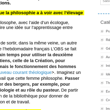
tions.
e la philosophie a à voir avec l’élevage 
Caté
ilosophe, avec l’aide d’un écologue, 
ire une idée sur l’apprentissage entre 
Pr
Ré
 de sortir, dans la même veine, un autre 
e l’hebdomadaire français L’OBS se fait 
Gé
ain temps pour utiliser la deuxième
Av
iens, celle de la Création, pour
In
 mais le fonctionnement des hommes
veau courant théologique
>. Imaginez un 
Id
avail que cette femme philosophe. 
Passer
Th
r des bergers, par exemple, pour
iologie et au rôle du pasteur.
 De partir 
Ev
on de la bibliothèque pour donner de 
Cr
n et de travail.
Im