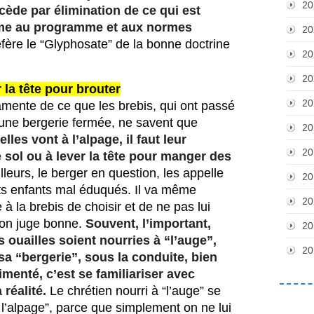
20
ocède par élimination de ce qui est
me au programme et aux normes
20
fère le “Glyphosate” de la bonne doctrine 
20
20
 la tête pour brouter
20
mente de ce que les brebis, qui ont passé 
 une bergerie fermée, ne savent que 
20
lles vont à l’alpage, il faut leur
20
sol ou à lever la tête pour manger des
lleurs, le berger en question, les appelle 
20
s enfants mal éduqués. Il va même 
20
 la brebis de choisir et de ne pas lui 
 on juge bonne. 
Souvent, l’important,
20
s ouailles soient nourries à “l’auge”,
20
sa “bergerie”, sous la conduite, bien
imenté, c’est se familiariser avec
réalité.
 Le chrétien nourri à “l’auge” se 
’alpage”, parce que simplement on ne lui 