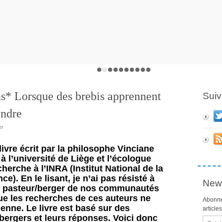
s* Lorsque des brebis apprennent
Suiv
endre
er
 livre écrit par la philosophe Vinciane 
 l’université de Liège et l’écologue 
herche à l’INRA (Institut National de la 
. En le lisant, je n’ai pas résisté à 
News
e pasteur/berger de nos communautés 
que les recherches de ces auteurs ne 
Abonne
ienne. Le livre est basé sur des 
article
bergers et leurs réponses. Voici donc 
Email