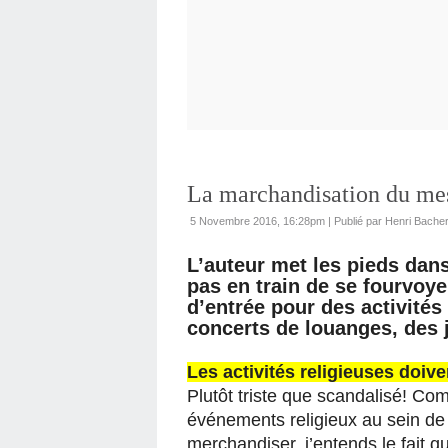
La marchandisation du mes
5 Novembre 2016, 16:28pm
|
Publié par Henri Bache
L’auteur met les pieds dans
pas en train de se fourvoye
d’entrée pour des activit
concerts de louanges, des j
Les activités religieuses doive
Plutôt triste que scandalisé! Co
événements religieux au sein de
merchandiser, j’entends le fait qu’