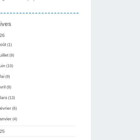
ives
26
oût
(1)
uillet
(9)
uin
(10)
ai
(9)
vril
(9)
ars
(13)
évrier
(6)
anvier
(4)
25