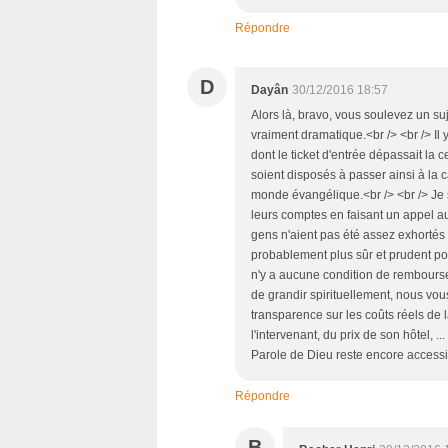
Répondre
D
Dayân
30/12/2016 18:57
Alors là, bravo, vous soulevez un su
vraiment dramatique.<br /> <br /> I
dont le ticket d'entrée dépassait la 
soient disposés à passer ainsi à la ca
monde évangélique.<br /> <br /> Je 
leurs comptes en faisant un appel au
gens n'aient pas été assez exhortés 
probablement plus sûr et prudent pour
n'y a aucune condition de rembourse
de grandir spirituellement, nous vou
transparence sur les coûts réels de 
l'intervenant, du prix de son hôtel, .
Parole de Dieu reste encore accessi
Répondre
B