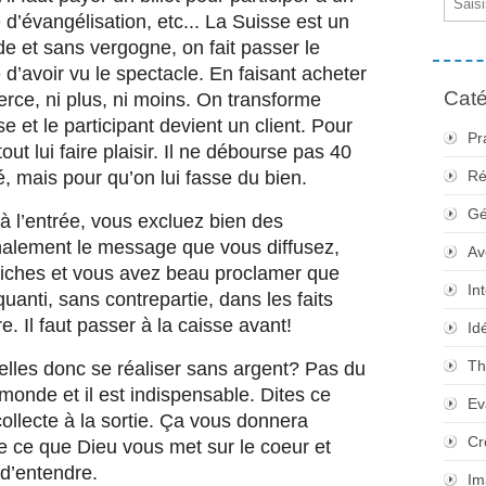
d’évangélisation, etc...
La Suisse est un 
e et sans vergogne, on fait passer le 
’avoir vu le spectacle. En faisant acheter 
Caté
erce, ni plus, ni moins. On transforme 
 et le participant devient un client. Pour 
Pr
tout lui faire plaisir. Il ne débourse pas 40 
té, mais pour qu’on lui fasse du bien.
Ré
Gé
à l’entrée, vous excluez bien des 
alement le message que vous diffusez, 
Av
 riches et vous avez beau proclamer que 
In
uanti, sans contrepartie, dans les faits 
e. Il faut passer à la caisse avant!
Id
Th
-elles donc se réaliser sans argent? Pas du 
 monde et il est indispensable. Dites ce 
Ev
ollecte à la sortie. Ça vous donnera 
Cr
e ce que Dieu vous met sur le coeur et 
 d’entendre.
Im