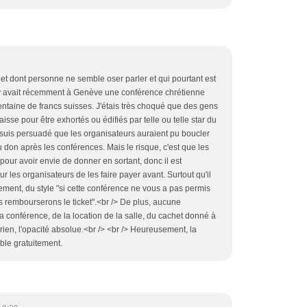
jet dont personne ne semble oser parler et qui pourtant est
l y avait récemment à Genève une conférence chrétienne
centaine de francs suisses. J'étais très choqué que des gens
isse pour être exhortés ou édifiés par telle ou telle star du
suis persuadé que les organisateurs auraient pu boucler
 don après les conférences. Mais le risque, c'est que les
pour avoir envie de donner en sortant, donc il est
 les organisateurs de les faire payer avant. Surtout qu'il
ment, du style "si cette conférence ne vous a pas permis
s rembourserons le ticket".<br /> De plus, aucune
la conférence, de la location de la salle, du cachet donné à
.. rien, l'opacité absolue.<br /> <br /> Heureusement, la
ble gratuitement.