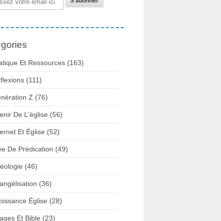
gories
atique Et Ressources
(163)
flexions
(111)
nération Z
(76)
enir De L'église
(56)
ternet Et Église
(52)
ée De Prédication
(49)
éologie
(46)
angélisation
(36)
oissance Église
(28)
ages Et Bible
(23)