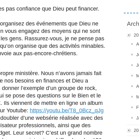
es pas confiance que Dieu peut financer. 
us organisez des événements que Dieu ne 
Arch
n vous engagez des moyens qui ne sont 
20
 les gens. Rassurez-vous, je ne pense pas 
A
t qu’on organise que des activités minables. 
nvoie aux pas-encore-chrétiens. 
J
J
ropre ministère. Nous n’avons jamais fait 
M
re nos besoins en finances et Dieu a 
A
s donner l’exemple d’un groupe de rock, 
i se pose des questions sur le Bien et le 
M
ls viennent de mettre en ligne un album 
F
sur Youtube: 
https://youtu.be/T8_0Bcz_qJg
doubler d’une websérie réalisée avec des 
J
isateur professionnels, ainsi que des 
20
get. Leur secret? C’est un grand nombre 