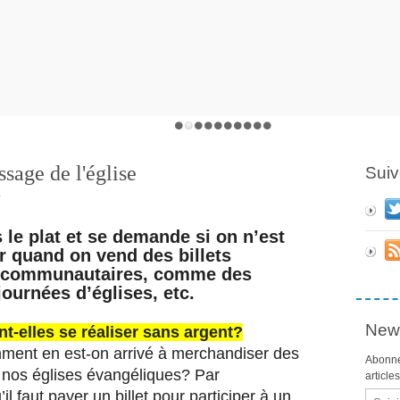
sage de l'église
Suiv
r
 le plat et se demande si on n’est 
r quand on vend des billets 
és communautaires, comme des 
ournées d’églises, etc.
News
nt-elles se réaliser sans argent?
mment en est-on arrivé à merchandiser des 
Abonne
 nos églises évangéliques? 
Par 
article
il faut payer un billet pour participer à un 
Email