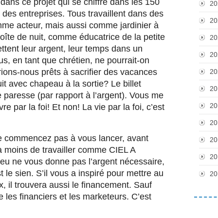
dans ce projet qui se chiffre dans les 150 
20
r des entreprises. Tous travaillent dans des 
20
mme acteur, mais aussi comme jardinier à 
te de nuit, comme éducatrice de la petite 
20
ettent leur argent, leur temps dans un 
20
us, en tant que chrétien, ne pourrait-on 
ions-nous prêts à sacrifier des vacances 
20
t avec chapeau à la sortie? Le billet 
20
de paresse (par rapport à l’argent). Vous me 
20
e par la foi! Et non! La vie par la foi, c’est 
20
 ne commencez pas à vous lancer, avant 
20
 à moins de travailler comme CIEL A 
20
eu ne vous donne pas l’argent nécessaire, 
 le sien. S’il vous a inspiré pour mettre au 
20
 il trouvera aussi le financement. Sauf 
 les financiers et les marketeurs. C’est 