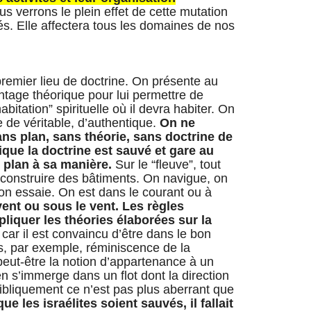
s verrons le plein effet de cette mutation
és. Elle affectera tous les domaines de nos
 premier lieu de doctrine. On présente au
tage théorique pour lui permettre de
abitation” spirituelle où il devra habiter. On
e de véritable, d’authentique.
On ne
ans plan, sans théorie, sans doctrine de
ique la doctrine est sauvé et gare au
e plan à sa manière.
Sur le “fleuve”, tout
onstruire des bâtiments. On navigue, on
 on essaie. On est dans le courant ou à
vent ou sous le vent. Les règles
liquer les théories élaborées sur la
car il est convaincu d’être dans le bon
, par exemple, réminiscence de la
 peut-être la notion d’appartenance à un
n s’immerge dans un flot dont la direction
Bibliquement ce n’est pas plus aberrant que
ue les israélites soient sauvés, il fallait