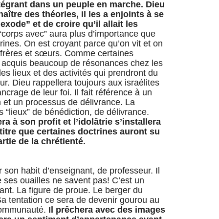
ntégrant dans un peuple en marche. Dieu
tre des théories, il les a enjoints à se
exode” et de croire qu’il allait les
“corps avec” aura plus d’importance que
nes. On est croyant parce qu’on vit et on
frères et sœurs. Comme certaines
nt acquis beaucoup de résonances chez les
des lieux et des activités qui prendront du
ur. Dieu rappellera toujours aux israélites
crage de leur foi. Il fait référence à un
 et un processus de délivrance. La
“lieux” de bénédiction, de délivrance.
a à son profit et l’idolâtrie s’installera
tre que certaines doctrines auront su
tie de la chrétienté.
ter son habit d’enseignant, de professeur. Il
ue ses ouailles ne savent pas! C’est un
ant. La figure de proue. Le berger du
 Sa tentation ce sera de devenir gourou au
 communauté.
Il prêchera avec des images