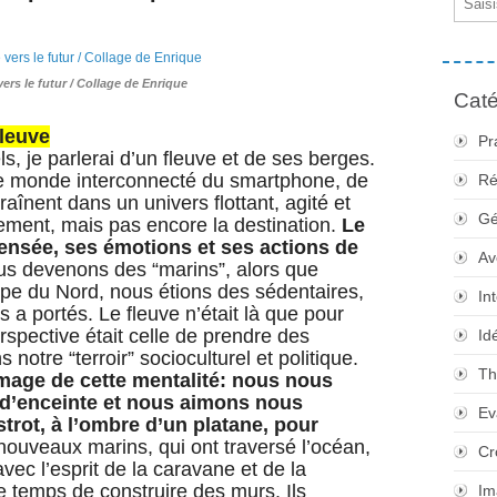
vers le futur / Collage de Enrique
Caté
fleuve
Pr
ls, je parlerai d’un fleuve et de ses berges.
le monde interconnecté du smartphone, de
Ré
traînent dans un univers flottant, agité et
Gé
ment, mais pas encore la destination.
Le
nsée, ses émotions et ses actions de
Av
s devenons des “marins”, alors que
ope du Nord, nous étions des sédentaires,
In
us a portés. Le fleuve n’était là que pour
rspective était celle de prendre des
Id
 notre “terroir” socioculturel et politique.
Th
image de cette mentalité: nous nous
r d’enceinte et nous aimons nous
Ev
istrot, à l’ombre d’un platane, pour
nouveaux marins, qui ont traversé l’océan,
Cr
vec l’esprit de la caravane et de la
e temps de construire des murs. Ils
Im