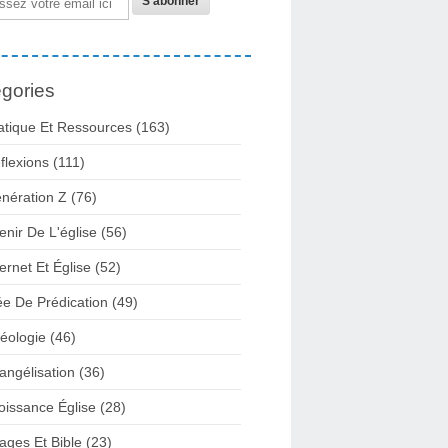
gories
atique Et Ressources
(163)
flexions
(111)
nération Z
(76)
enir De L'église
(56)
ternet Et Église
(52)
ée De Prédication
(49)
éologie
(46)
angélisation
(36)
oissance Église
(28)
ages Et Bible
(23)