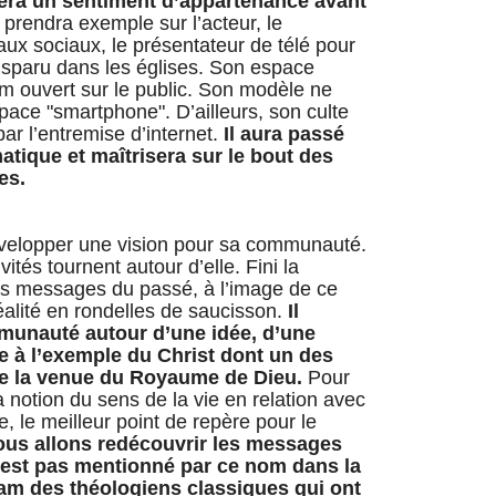
éera un sentiment d’appartenance avant
l prendra exemple sur l’acteur, le
aux sociaux, le présentateur de télé pour
isparu dans les églises. Son espace
um ouvert sur le public. Son modèle ne
space "smartphone". D’ailleurs, son culte
ar l’entremise d’internet.
Il aura passé
tique et maîtrisera sur le bout des
es.
évelopper une vision pour sa communauté.
vités tournent autour d’elle. Fini la
des messages du passé, à l’image de ce
alité en rondelles de saucisson.
Il
munauté autour d’une idée, d’une
e à l’exemple du Christ dont un des
de la venue du Royaume de Dieu.
Pour
 la notion du sens de la vie en relation avec
e, le meilleur point de repère pour le
us allons redécouvrir les messages
 n'est pas mentionné par ce nom dans la
dam des théologiens classiques qui ont