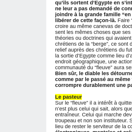
qu’ils sortent d’Egypte en s’i
ne leur a pas demandé de connaî
joindre à la grande famille “en 
libérer de cette façon-là.
Faire 
croire au même canevas de doctri
sent les mêmes choses que ses 
théories ou doctrines qui avaie
chrétiens de la “berge”, ce sont 
relief auprès des chrétiens du fut
la sortie d’Egypte comme lieu d’an
endroit géographique, une action
communauté du “fleuve” aura ses 
Bien sûr, le diable les détourner
comme par le passé au même ti
corrompre durablement une par
Le pasteur
Sur le “fleuve” il a intérêt à quit
n’est plus celui qui sait, alors q
entraîneur. Celui qui marche dev
troupeau et non son instituteur.
lieu de rester le serviteur de la