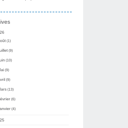
ives
26
oût
(1)
uillet
(9)
uin
(10)
ai
(9)
vril
(9)
ars
(13)
évrier
(6)
anvier
(4)
25