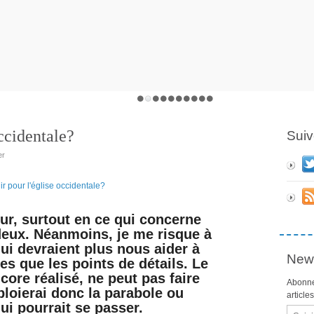
ccidentale?
Suiv
er
tur, surtout en ce qui concerne
rdeux. Néanmoins, je me risque à
qui devraient plus nous aider à
News
es que les points de détails. Le
ncore réalisé, ne peut pas faire
Abonne
ploierai donc la parabole ou
article
ui pourrait se passer.
Email