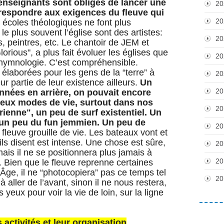
nseignants sont obligés de lancer une
20
rrespondre aux exigences du fleuve qui
20
 écoles théologiques ne font plus
le plus souvent l’église sont des artistes:
20
 peintres, etc. Le chantoir de JEM et
orious", a plus fait évoluer les églises que
20
l’hymnologie. C’est compréhensible.
laborées pour les gens de la “terre” à
20
r partie de leur existence ailleurs.
Un
20
années en arrière, on pouvait encore
 deux modes de vie, surtout dans nos
20
rienne", un peu de surf existentiel. Un
 un peu du fun jemmien. Un peu de
20
 fleuve grouille de vie. Les bateaux vont et
ls disent est intense. Une chose est sûre,
20
mais il ne se positionnera plus jamais à
20
t. Bien que le fleuve reprenne certaines
ge, il ne “photocopiera” pas ce temps tel
20
ler de l’avant, sinon il ne nous restera,
yeux pour voir la vie de loin, sur la ligne
activités et leur organisation