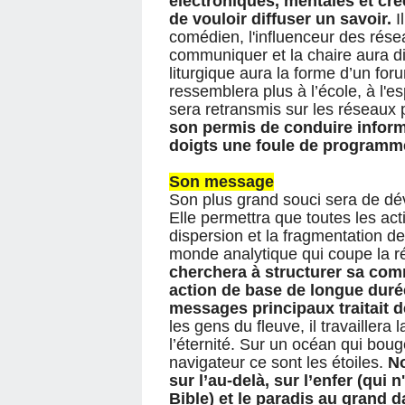
électroniques, mentales et cr
de vouloir diffuser un savoir.
I
comédien, l'influenceur des rése
communiquer et la chaire aura d
liturgique aura la forme d’un for
ressemblera plus à l’école, à l'e
sera retransmis sur les réseaux p
son permis de conduire informa
doigts une foule de programm
Son message
Son plus grand souci sera de d
Elle permettra que toutes les acti
dispersion et la fragmentation 
monde analytique qui coupe la ré
cherchera à structurer sa com
action de base de longue duré
messages principaux traitait 
les gens du fleuve, il travaillera
l’éternité. Sur un océan qui boug
navigateur ce sont les étoiles.
No
sur l’au-delà, sur l’enfer (qui
Bible) et le paradis au grand 