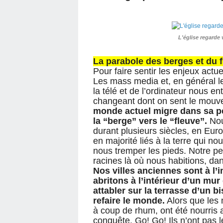
L'église regarde 
La parabole des berges et du 
Pour faire sentir les enjeux actue
Les mass media et, en général 
la télé et de l’ordinateur nous en
changeant dont on sent le mouve
monde actuel migre dans sa pe
la “berge” vers le “fleuve”.
Nou
durant plusieurs siècles, en Eur
en majorité liés à la terre qui no
nous tremper les pieds. Notre pe
racines là où nous habitions, dans
Nos villes anciennes sont à l’
abritons à l’intérieur d’un mu
attabler sur la terrasse d’un b
refaire le monde.
Alors que les 
à coup de rhum, ont été nourris a
conquête. Go! Go! Ils n’ont pas l