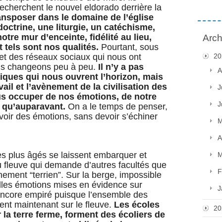
 recherchent le nouvel eldorado derrière la
ansposer dans le domaine de l’église
ctrine, une liturgie, un catéchisme,
notre mur d’enceinte, fidélité au lieu,
Arch
tels sont nos qualités.
Pourtant, sous
s et des réseaux sociaux qui nous ont
20
us changeons peu à peu.
Il n’y a pas
A
iques qui nous ouvrent l’horizon, mais
ail et l’avènement de la civilisation des
J
us occuper de nos émotions, de notre
J
s qu’auparavant.
On a le temps de penser,
d’avoir des émotions, sans devoir s’échiner
M
A
 plus âgés se laissent embarquer et
M
 fleuve qui demande d’autres facultés que
F
nement “terrien”. Sur la berge, impossible
elles émotions mises en évidence sur
J
a encore empiré puisque l’ensemble des
sent maintenant sur le fleuve.
Les écoles
20
r la terre ferme, forment des écoliers de