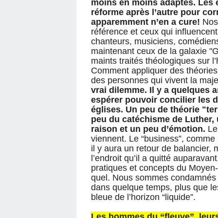
moins en moins adaptés. Les e
réforme après l’autre pour co
apparemment n’en a cure!
Nos
référence et ceux qui influencent 
chanteurs, musiciens, comédiens,
maintenant ceux de la galaxie "Gl
maints traités théologiques sur 
Comment appliquer des théories é
des personnes qui vivent la majeu
vrai dilemme. Il y a quelques 
espérer pouvoir concilier les
églises. Un peu de théorie "ter
peu du catéchisme de Luther,
raison et un peu d’émotion.
Le
viennent. Le “business”, comme i
il y aura un retour de balancier, 
l’endroit qu’il a quitté auparavan
pratiques et concepts du Moyen-Â
quel. Nous sommes condamnés à al
dans quelque temps, plus que les 
bleue de l’horizon “liquide”.
Les hommes du “fleuve”, leurs 