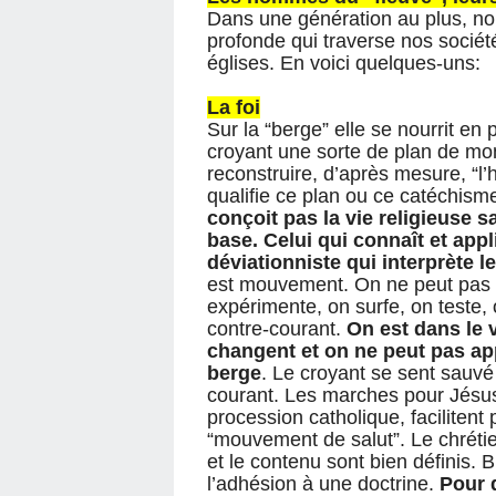
Dans une génération au plus, nou
profonde qui traverse nos sociét
églises. En voici quelques-uns:
La foi
Sur la “berge” elle se nourrit en
croyant une sorte de plan de mon
reconstruire, d’après mesure, “l’h
qualifie ce plan ou ce catéchism
conçoit pas la vie religieuse s
base. Celui qui connaît et appl
déviationniste qui interprète l
est mouvement. On ne peut pas c
expérimente, on surfe, on teste,
contre-courant.
On est dans le 
changent et on ne peut pas app
berge
. Le croyant se sent sauvé 
courant. Les marches pour Jésus
procession catholique, facilitent
“mouvement de salut”. Le chrétie
et le contenu sont bien définis. 
l’adhésion à une doctrine.
Pour q