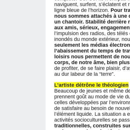
naviguent, surfent, s’éclatent et
ligne bleue de l’horizon.
Pour tr
nous sommes attachés à une do
un chantoir. Stabilité derrière 
aux amis, sérieux, engagement 
l’impulsion des radios, des télé
inondés du monde extérieur, no
seulement les médias électron
l’abaissement du temps de trav
loisirs nous permettent de no
corps, de notre âme, bien plu
de profiter, de se faire plaisir, 
au dur labeur de la “terre”.
L’artiste détrône le théologien
Beaucoup de jeunes et même des
prennent goût au mode de vie du
celles développées par l’environ
de satisfaire au besoin de nouv
l’élément liquide. La situation 
activités socioculturelles se pas
traditionnelles, construites su