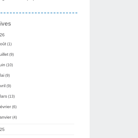
ives
26
oût
(1)
uillet
(9)
uin
(10)
ai
(9)
vril
(9)
ars
(13)
évrier
(6)
anvier
(4)
25