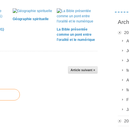
Géographie spirituelle
Arch
01)
La Bible présentée
20
comme un pont entre
l'oralité et le numérique
A
J
J
M
Article suivant »
A
M
F
J
20