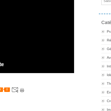
Caté
Pr
Ré
Gé
Av
In
Id
Th
t
0
Ev
Cr
Im