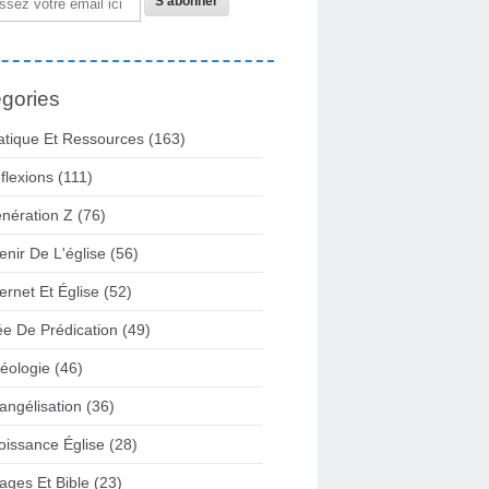
gories
atique Et Ressources
(163)
flexions
(111)
nération Z
(76)
enir De L'église
(56)
ternet Et Église
(52)
ée De Prédication
(49)
éologie
(46)
angélisation
(36)
oissance Église
(28)
ages Et Bible
(23)