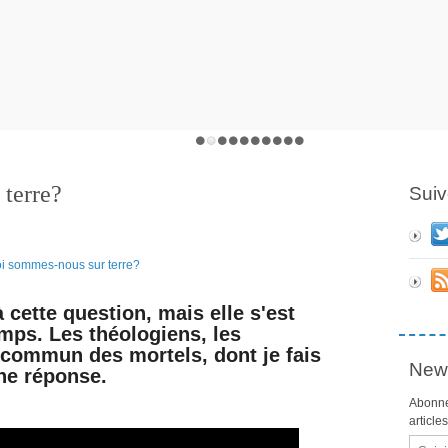
terre?
Suiv
cette question, mais elle s'est
mps. Les théologiens, les
 commun des mortels, dont je fais
News
une réponse.
Abonne
article
Email