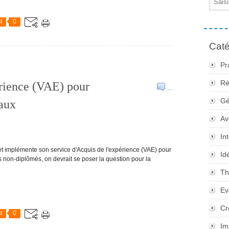
t
0
Caté
Pr
Ré
périence (VAE) pour
…
Gé
raux
Av
In
et implémente son service d'Acquis de l'expérience (VAE) pour
Id
es non-diplômés, on devrait se poser la question pour la
Th
Ev
Cr
t
0
Im