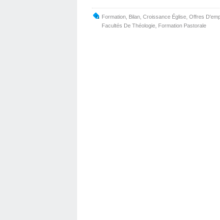
Formation
,
Bilan
,
Croissance Église
,
Offres D'emp
Facultés De Théologie
,
Formation Pastorale