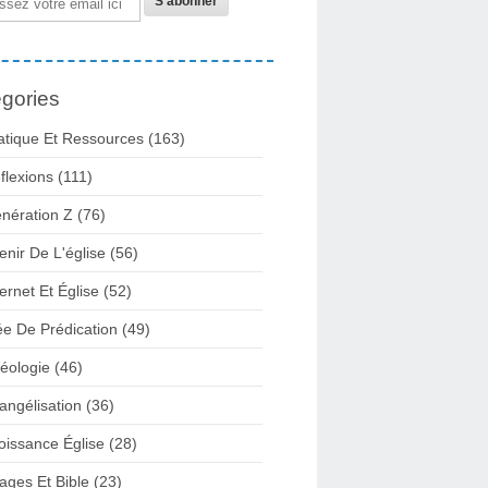
gories
atique Et Ressources
(163)
flexions
(111)
nération Z
(76)
enir De L'église
(56)
ternet Et Église
(52)
ée De Prédication
(49)
éologie
(46)
angélisation
(36)
oissance Église
(28)
ages Et Bible
(23)