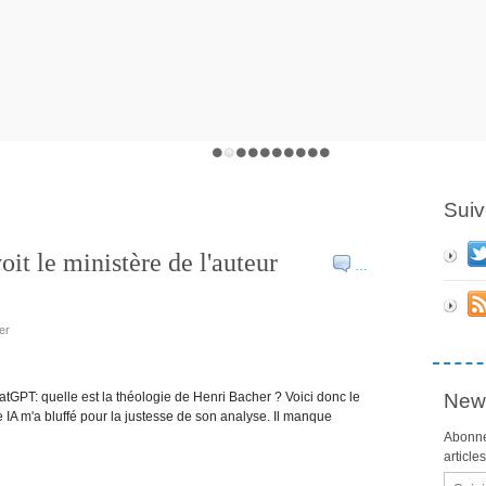
Suiv
t le ministère de l'auteur
…
er
hatGPT: quelle est la théologie de Henri Bacher ? Voici donc le
News
te IA m'a bluffé pour la justesse de son analyse. Il manque
Abonne
article
Email