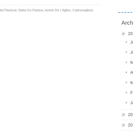
loi Pastoral
,
Statut Du Pasteur
,
Avenir De L'église
,
Cadreseglises
,
Arch
20
J
J
M
A
M
F
J
20
20