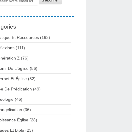
gories
atique Et Ressources
(163)
flexions
(111)
nération Z
(76)
enir De L'église
(56)
ternet Et Église
(52)
ée De Prédication
(49)
éologie
(46)
angélisation
(36)
oissance Église
(28)
ages Et Bible
(23)