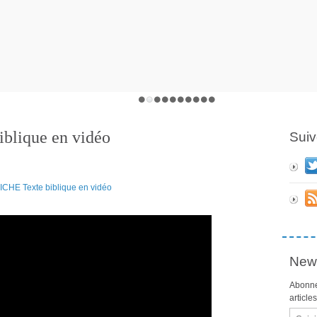
lique en vidéo
Suiv
News
Abonne
article
Email