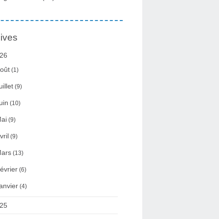
ives
26
oût
(1)
uillet
(9)
uin
(10)
ai
(9)
vril
(9)
ars
(13)
évrier
(6)
anvier
(4)
25