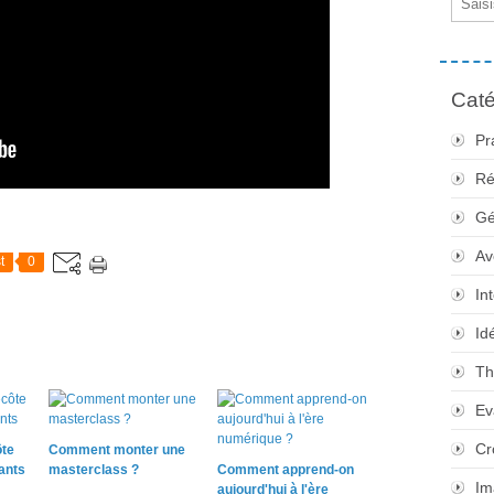
Caté
Pr
Ré
Gé
Av
t
0
In
Id
Th
Ev
Cr
ôte
Comment monter une
ants
masterclass ?
Comment apprend-on
Im
aujourd'hui à l'ère