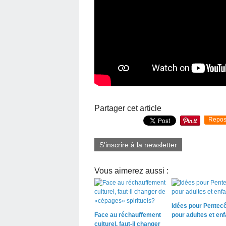
Partager cet article
Repos
S'inscrire à la newsletter
Vous aimerez aussi :
Idées pour Pentec
Face au réchauffement
pour adultes et enf
culturel, faut-il changer