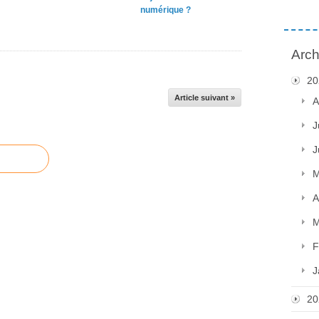
numérique ?
Arch
20
Article suivant »
A
J
J
M
A
M
F
J
20