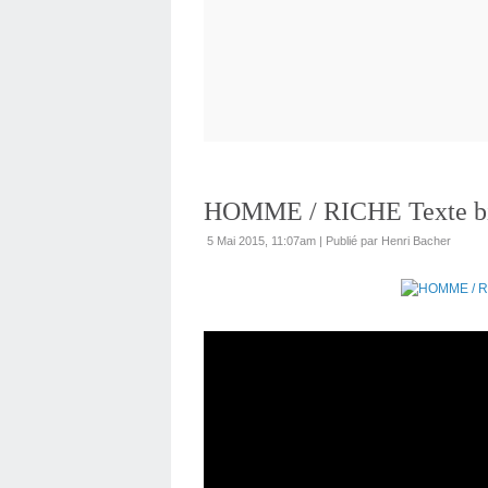
HOMME / RICHE Texte bib
5 Mai 2015, 11:07am
|
Publié par Henri Bacher