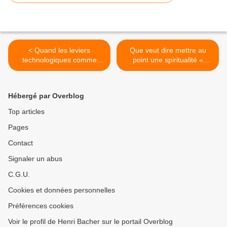
< Quand les leviers
Que veut dire mettre au
technologiques comme
point une spiritualité «
l'imprimerie et maintenant
liquide » ? >
le numérique préparent la
venue de l'Antichrist
Hébergé par Overblog
Top articles
Pages
Contact
Signaler un abus
C.G.U.
Cookies et données personnelles
Préférences cookies
Voir le profil de Henri Bacher sur le portail Overblog