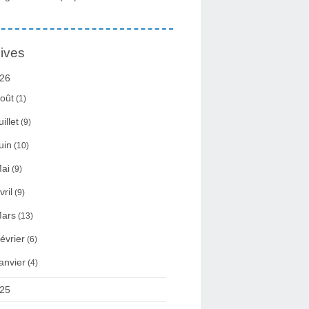
ives
26
oût
(1)
uillet
(9)
uin
(10)
ai
(9)
vril
(9)
ars
(13)
évrier
(6)
anvier
(4)
25