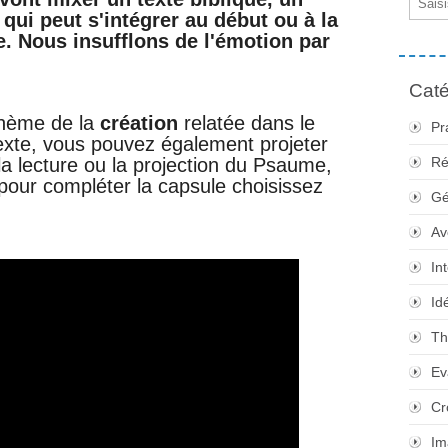
 qui peut s'intégrer au début ou à la
e. Nous
insufflons de l'émotion par
Caté
thème de la
création
relatée dans le
Pr
texte, vous pouvez également projeter
a lecture ou la projection du Psaume,
Ré
 pour compléter la capsule choisissez
Gé
Av
In
Id
Th
Ev
Cr
Im