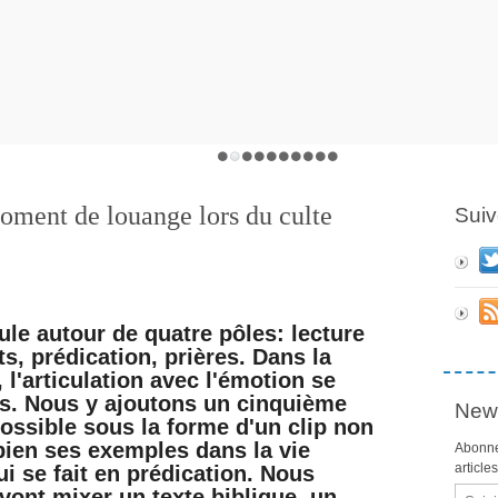
oment de louange lors du culte
Suiv
cule autour de quatre pôles: lecture
ts, prédication, prières. Dans la
t, l'articulation avec l'émotion se
nts. Nous y ajoutons un cinquième
News
possible sous la forme d'un clip non
 bien ses exemples dans la vie
Abonne
article
i se fait en prédication. Nous
vont mixer un texte biblique, un
Email