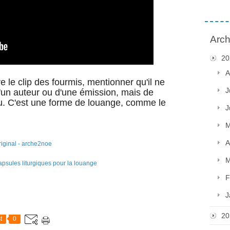
Arch
20
A
e le clip des fourmis, mentionner qu'il ne
J
d'un auteur ou d'une émission, mais de
eu. C'est une forme de louange, comme le
J
M
A
iginal - arche2noe
M
F
J
20
t
0