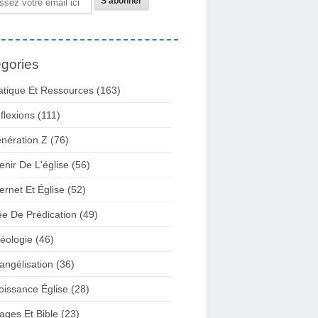
gories
atique Et Ressources
(163)
flexions
(111)
nération Z
(76)
enir De L'église
(56)
ternet Et Église
(52)
ée De Prédication
(49)
éologie
(46)
angélisation
(36)
oissance Église
(28)
ages Et Bible
(23)